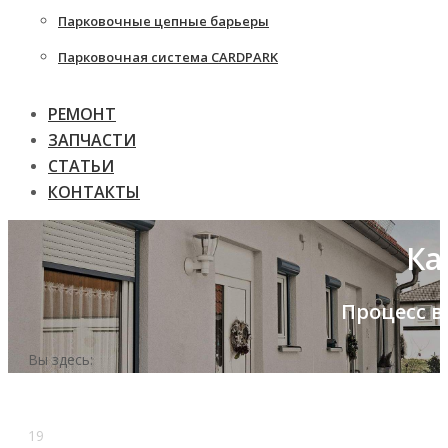
Парковочные цепные барьеры
Парковочная система CARDPARK
РЕМОНТ
ЗАПЧАСТИ
СТАТЬИ
КОНТАКТЫ
Ка
Процесс в
Вы здесь:
19