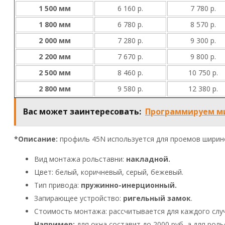
1 500 мм
6 160 р.
7 780 р.
1 800 мм
6 780 р.
8 570 р.
2 000 мм
7 280 р.
9 300 р.
2 200 мм
7 670 р.
9 800 р.
2 500 мм
8 460 р.
10 750 р.
2 800 мм
9 580 р.
12 380 р.
Вас может заинтересовать:
Программируем ми
*Описание:
профиль 45N используется для проемов ширино
Вид монтажа рольставни:
накладной.
Цвет: белый, коричневый, серый, бежевый.
Тип привода:
пружинно-инерционный.
Запирающее устройство:
ригельный замок
.
Стоимость монтажа: рассчитывается для каждого слу
Например:
для окна составит до 2000 руб, а для рол