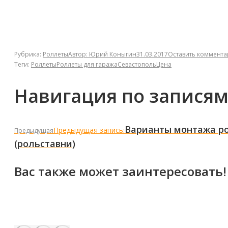
Рубрика:
Роллеты
Автор:
Юрий Коныгин
31.03.2017
Оставить коммент
Теги:
Роллеты
Роллеты для гаража
Севастополь
Цена
Навигация по запися
Варианты монтажа ро
Предыдущая запись:
Предыдущая
(рольставни)
Вас также может заинтересовать!