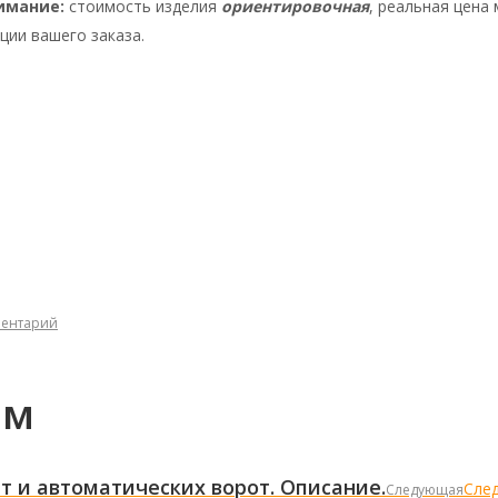
имание:
стоимость изделия
ориентировочная
, реальная цена
ции вашего заказа.
ментарий
ям
т и автоматических ворот. Описание.
Сле
Следующая