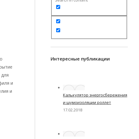
Search in content
Интересные публикации
го
крытие
 для
филя и
елия и
Калькулятор энергосбережения
и шумоизоляции роллет
17.02.2018