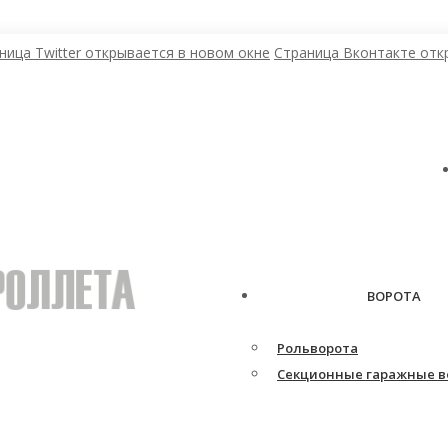
ница Twitter открывается в новом окне
Страница Вконтакте отк
ВОРОТА
Рольворота
Секционные гаражные в