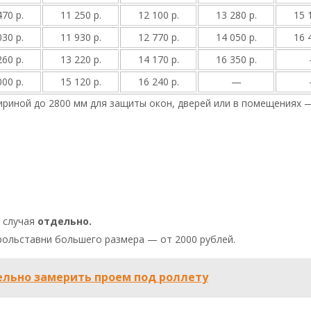
470 р.
11 250 р.
12 100 р.
13 280 р.
15 
030 р.
11 930 р.
12 770 р.
14 050 р.
16 
260 р.
13 220 р.
14 170 р.
16 350 р.
000 р.
15 120 р.
16 240 р.
—
риной до 2800 мм для защиты окон, дверей или в помещениях 
 случая
отдельно.
 рольставни большего размера — от 2000 рублей.
ельно замерить проем под роллету