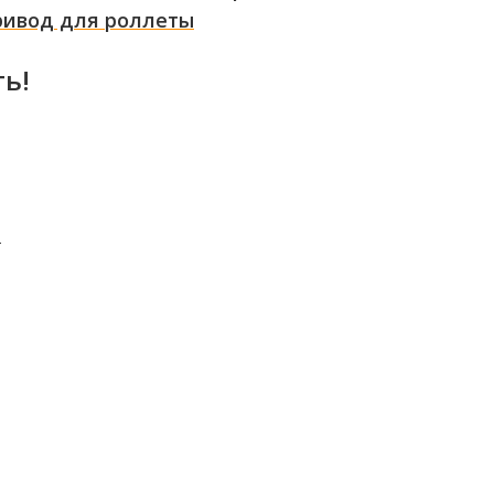
ривод для роллеты
ть!
т