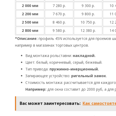
2 000 мм
7 280 р.
9 300 р.
10 
2 200 мм
7 670 р.
9 800 р.
11 
2 500 мм
8 460 р.
10 750 р.
12 
2 800 мм
9 580 р.
12 380 р.
14 
*Описание:
профиль 45N используется для проемов ши
например в магазинах торговых центров.
Вид монтажа рольставни:
накладной.
Цвет: белый, коричневый, серый, бежевый.
Тип привода:
пружинно-инерционный.
Запирающее устройство:
ригельный замок
.
Стоимость монтажа: рассчитывается для каждого
Например:
для окна составит до 2000 руб, а для
Вас может заинтересовать:
Как самостоят