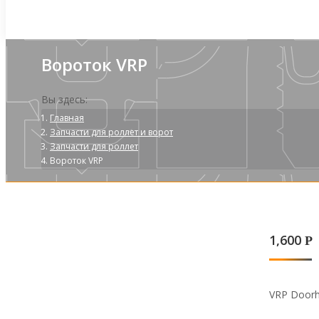
Вороток VRP
Вы здесь:
Главная
Запчасти для роллет и ворот
Запчасти для роллет
Вороток VRP
1,600
Р
VRP Doorh