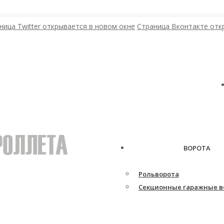
ница Twitter открывается в новом окне
Страница Вконтакте отк
ВОРОТА
Рольворота
Секционные гаражные в