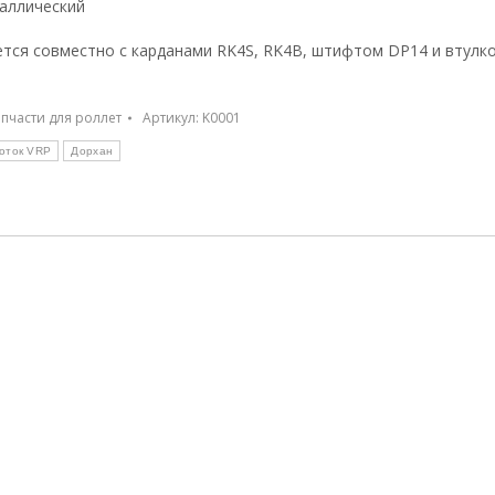
аллический
тся совместно с карданами RK4S, RK4B, штифтом DP14 и втулко
пчасти для роллет
Артикул:
K0001
оток VRP
Дорхан