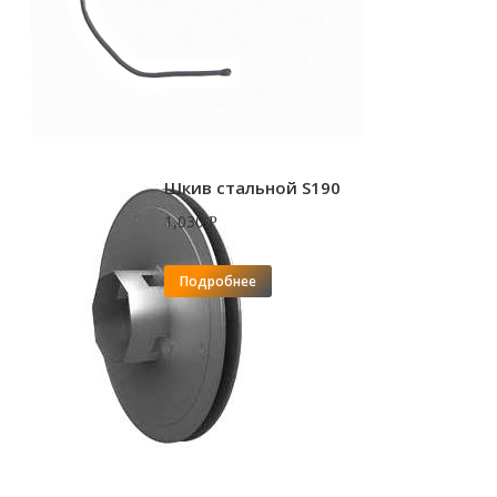
Шкив стальной S190
1,030
Р
Подробнее