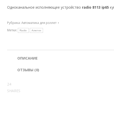
Одноканальное исполняющее устройство
radio 8113 ip65
ку
Рубрика:
Автоматика для роллет
Метки:
Radio
Алютех
ОПИСАНИЕ
ОТЗЫВЫ (0)
24
SHARES