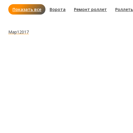
Показать все
Ворота
Ремонт роллет
Роллет
Мар
1
2017