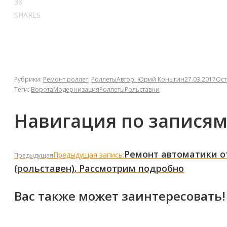
38
SHARES
Рубрики:
Ремонт роллет
,
Роллеты
Автор:
Юрий Коныгин
27.03.2017
Ост
Теги:
Ворота
Модернизация
Роллеты
Рольставни
Навигация по запися
Ремонт автоматики о
Предыдущая запись:
Предыдущая
(рольставен). Рассмотрим подробно
Вас также может заинтересовать!