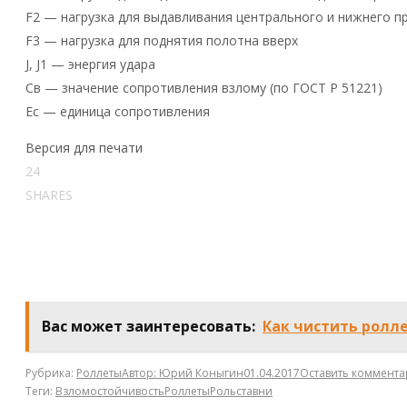
F2 — нагрузка для выдавливания центрального и нижнего 
F3 — нагрузка для поднятия полотна вверх
J, J1 — энергия удара
Cв — значение сопротивления взлому (по ГОСТ Р 51221)
Ес — единица сопротивления
Версия для печати
24
SHARES
Вас может заинтересовать:
Как чистить ролл
Рубрика:
Роллеты
Автор:
Юрий Коныгин
01.04.2017
Оставить коммент
Теги:
Взломостойчивость
Роллеты
Рольставни