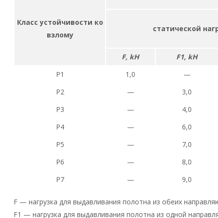
Класс устойчивости ко
статической нагр
взлому
F, kH
F1, kH
Р1
1,0
—
Р2
—
3,0
Р3
—
4,0
Р4
—
6,0
Р5
—
7,0
Р6
—
8,0
Р7
—
9,0
F — нагрузка для выдавливания полотна из обеих направл
F1 — нагрузка для выдавливания полотна из одной направ