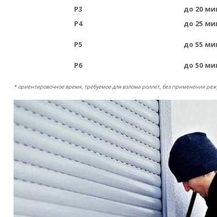
Р3
до 20 ми
Р4
до 25 ми
Р5
до 55 ми
Р6
до 50 ми
* ориентировочное время, требуемое для взлома роллет, без применения реж