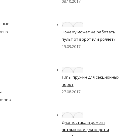
08.10.2017
чные
мы в
Почему может не работать
пульт от ворот или роллет?
19.09.2017
е
Типы пружин для секционных
ворот
на
27.08.2017
бенно
Диагностика и ремонт
автоматики для ворот и