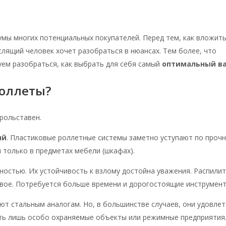
умы многих потенциальных покупателей. Перед тем, как вложит
слящий человек хочет разобраться в нюансах. Тем более, что
уем разобраться, как выбрать для себя самый
оптимальный в
оллеты?
рольставен.
ий
. Пластиковые роллетные системы заметно уступают по проч
 только в предметах мебели (шкафах).
остью. Их устойчивость к взлому достойна уважения. Распили
вое. Потребуется больше времени и дорогостоящие инструмент
ют стальным аналогам. Но, в большинстве случаев, они удовле
ть лишь особо охраняемые объекты или режимные предприятия.