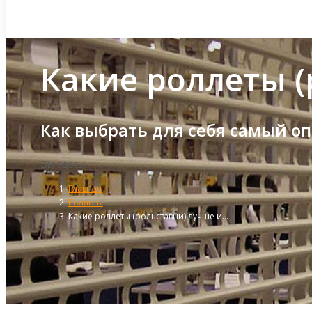
Какие роллеты (
Как выбрать для себя самый о
Вы здесь:
Главная
Роллеты
Какие роллеты (рольставни) лучше и…