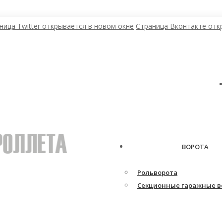
ница Twitter открывается в новом окне
Страница Вконтакте отк
ВОРОТА
Рольворота
Секционные гаражные в