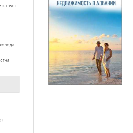
утствует
 холода
естна
рт