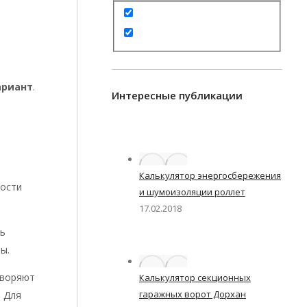
ь
ариант
.
Интересные публикации
Калькулятор энергосбережения
ности
и шумоизоляции роллет
17.02.2018
ть
ы.
творяют
Калькулятор секционных
гаражных ворот Дорхан
 Для