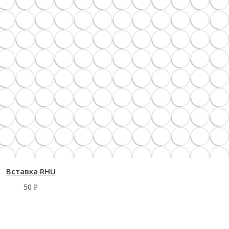
Вставка RHU
50
Р