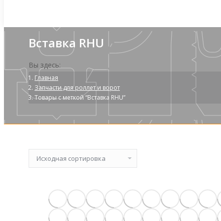
Вставка RHU
Вы здесь:
Главная
Запчасти для роллет и ворот
Товары с меткой “Вставка RHU”