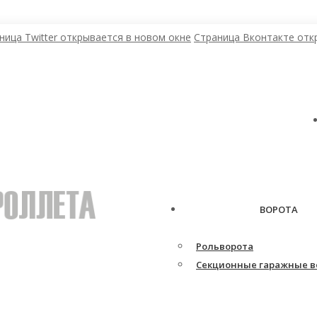
ница Twitter открывается в новом окне
Страница Вконтакте отк
ВОРОТА
Рольворота
Секционные гаражные в